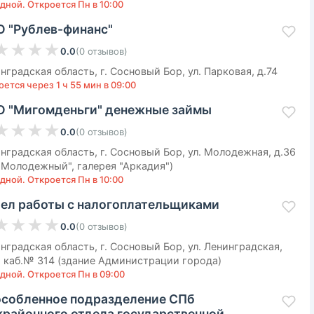
дной. Откроется Пн в 10:00
 "Рублев-финанс"
★
★
★
★
0.0
(
0
отзывов
)
нградская область, г. Сосновый Бор, ул. Парковая, д.74
ется через 1 ч 55 мин в 09:00
 "Мигомденьги" денежные займы
★
★
★
★
0.0
(
0
отзывов
)
нградская область, г. Сосновый Бор, ул. Молодежная, д.36
"Молодежный", галерея "Аркадия")
дной. Откроется Пн в 10:00
ел работы с налогоплательщиками
★
★
★
★
0.0
(
0
отзывов
)
нградская область, г. Сосновый Бор, ул. Ленинградская,
, каб.№ 314 (здание Администрации города)
дной. Откроется Пн в 09:00
собленное подразделение СПб
районного отдела государственной