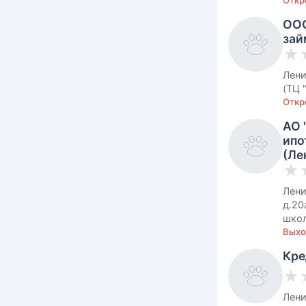
Откро
ООО
зай
★
Лени
(ТЦ 
Откро
АО 
ипо
(Л
★
Лени
д.20
школ
Выхо
Кре
★
Лени