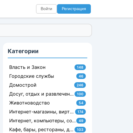
Войти
Регистрация
Категории
Власть и Закон
148
Городские службы
46
Домострой
246
Досуг, отдых и развлечения
100
Животноводство
54
Интернет-магазины, виртуальные услуги, сайтостроение
174
Интернет, компьютеры, сотовая связь
49
Кафе, бары, рестораны, доставка и изготовление блюд на заказ
103