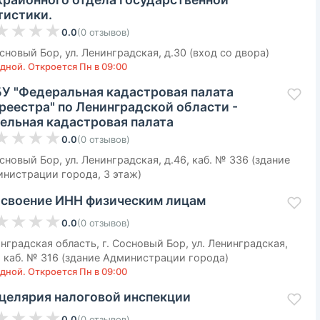
тистики.
★
★
★
★
0.0
(
0
отзывов
)
основый Бор, ул. Ленинградская, д.30 (вход со двора)
дной. Откроется Пн в 09:00
У "Федеральная кадастровая палата
реестра" по Ленинградской области -
ельная кадастровая палата
★
★
★
★
0.0
(
0
отзывов
)
основый Бор, ул. Ленинградская, д.46, каб. № 336 (здание
нистрации города, 3 этаж)
своение ИНН физическим лицам
★
★
★
★
0.0
(
0
отзывов
)
нградская область, г. Сосновый Бор, ул. Ленинградская,
, каб. № 316 (здание Администрации города)
дной. Откроется Пн в 09:00
целярия налоговой инспекции
★
★
★
★
0.0
(
0
отзывов
)