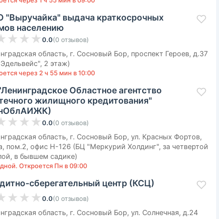
ется через 1 ч 55 мин в 09:00
 "Выручайка" выдача краткосрочных
мов населению
★
★
★
★
0.0
(
0
отзывов
)
нградская область, г. Сосновый Бор, проспект Героев, д.37
"Эдельвейс", 2 этаж)
ется через 2 ч 55 мин в 10:00
"Ленинградское Областное агентство
течного жилищного кредитования"
енОблАИЖК)
★
★
★
★
0.0
(
0
отзывов
)
нградская область, г. Сосновый Бор, ул. Красных Фортов,
а, пом.2, офис Н-126 (БЦ "Меркурий Холдинг", за четвертой
ой, в бывшем садике)
дной. Откроется Пн в 09:00
дитно-сберегательный центр (КСЦ)
★
★
★
★
0.0
(
0
отзывов
)
нградская область, г. Сосновый Бор, ул. Солнечная, д.24