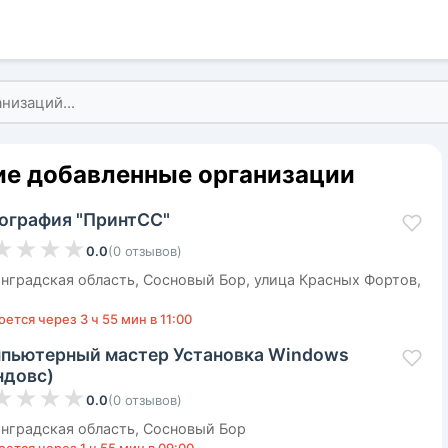
е добавленные организации
ография "ПринтСС"
★
★
★
★
0.0
(
0
отзывов
)
нградская область, Сосновый Бор, улица Красных Фортов,
ется через 3 ч 55 мин в 11:00
пьютерный мастер Установка Windows
ндовс)
★
★
★
★
0.0
(
0
отзывов
)
нградская область, Сосновый Бор