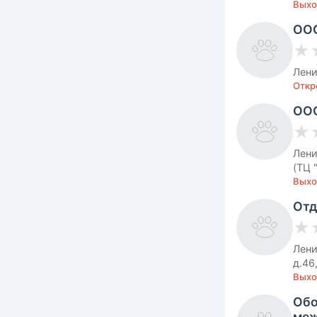
Выхо
ООО
★
Лени
Откро
ООО
★
Лени
(ТЦ 
Выхо
Отд
★
Лени
д.46
Выхо
Обо
меж