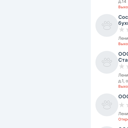
д.14
Выхо
Сос
бух
★
Лени
Выхо
ООО
Ста
★
Лени
д.1,
Выхо
ООО
★
Лени
Откр