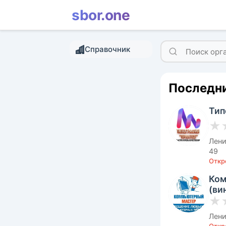
sbor.one
Справочник
Последни
Тип
★
Лени
49
Откро
Ком
(ви
★
Лени