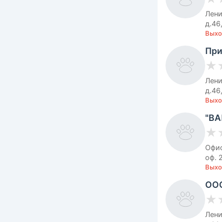
Лени
д.46
Выхо
При
★
Лени
д.46
Выхо
"ВА
★
Офис
оф. 
Выхо
ООО
★
Лени