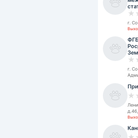
ста
★
г. С
Выхо
ФГБ
Рос
Зем
★
г. С
Адми
При
★
Лени
д.46
Выхо
Кан
★