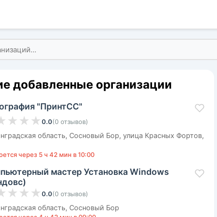
е добавленные организации
ография "ПринтСС"
★
★
★
★
0.0
(
0
отзывов
)
нградская область, Сосновый Бор, улица Красных Фортов,
ется через 5 ч 42 мин в 10:00
пьютерный мастер Установка Windows
ндовс)
★
★
★
★
0.0
(
0
отзывов
)
нградская область, Сосновый Бор