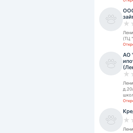
Откр
ООО
зай
★
Лени
(ТЦ 
Откро
АО 
ипо
(Л
★
Лени
д.20
школ
Откр
Кре
★
Лени