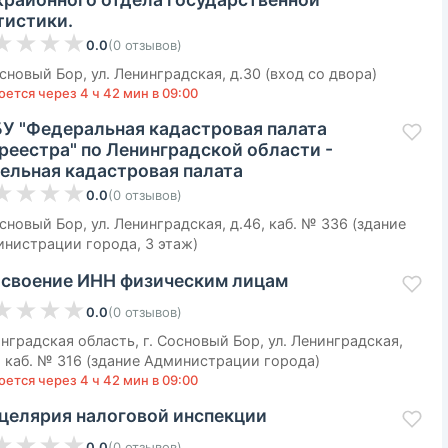
тистики.
★
★
★
★
0.0
(
0
отзывов
)
основый Бор, ул. Ленинградская, д.30 (вход со двора)
оется через 4 ч 42 мин в 09:00
У "Федеральная кадастровая палата
реестра" по Ленинградской области -
ельная кадастровая палата
★
★
★
★
0.0
(
0
отзывов
)
основый Бор, ул. Ленинградская, д.46, каб. № 336 (здание
нистрации города, 3 этаж)
своение ИНН физическим лицам
★
★
★
★
0.0
(
0
отзывов
)
нградская область, г. Сосновый Бор, ул. Ленинградская,
, каб. № 316 (здание Администрации города)
оется через 4 ч 42 мин в 09:00
целярия налоговой инспекции
★
★
★
★
0.0
(
0
отзывов
)