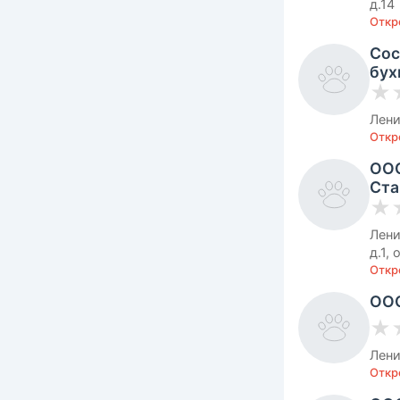
д.14
Откро
Сос
бух
★
Лени
Откр
ООО
Ста
★
Лени
д.1,
Откр
ООО
★
Лени
Откро