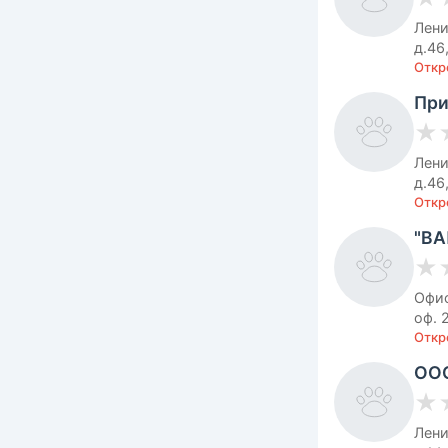
Лени
д.46
Откр
При
★
Лени
д.46
Откр
"ВА
★
Офис
оф. 
Откр
ООО
★
Лени