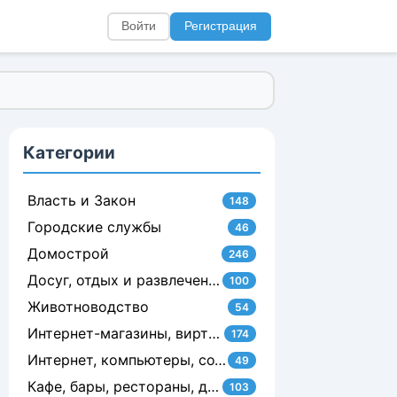
Войти
Регистрация
Категории
Власть и Закон
148
Городские службы
46
Домострой
246
Досуг, отдых и развлечения
100
Животноводство
54
Интернет-магазины, виртуальные услуги, сайтостроение
174
Интернет, компьютеры, сотовая связь
49
Кафе, бары, рестораны, доставка и изготовление блюд на заказ
103