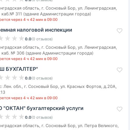
нградская область, г. Сосновый Бор, ул. Ленинградская,
, каб.№ 311 (здание Администрации города)
оется через 4 ч 42 мин в 09:00
емная налоговой инспекции
★
★
★
★
0.0
(
0
отзывов
)
нградская область, г. Сосновый Бор, ул. Ленинградская,
, каб. № 306 (здание Администрации города)
оется через 4 ч 42 мин в 09:00
Ш БУХГАЛТЕР"
★
★
★
★
0.0
(
0
отзывов
)
: Лен. обл., г. Сосновый Бор, ул. Красных Фортов, д.20А,
213
оется через 4 ч 42 мин в 09:00
 "ОКТАН" бухгалтерский услуги
★
★
★
★
0.0
(
0
отзывов
)
нградская область, г. Сосновый Бор, ул. Петра Великого,