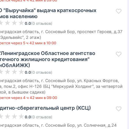
оется через 4 ч 42 мин в 09:00
 "Выручайка" выдача краткосрочных
мов населению
★
★
★
★
0.0
(
0
отзывов
)
нградская область, г. Сосновый Бор, проспект Героев, д.37
"Эдельвейс", 2 этаж)
ется через 5 ч 42 мин в 10:00
"Ленинградское Областное агентство
течного жилищного кредитования"
енОблАИЖК)
★
★
★
★
0.0
(
0
отзывов
)
нградская область, г. Сосновый Бор, ул. Красных Фортов,
а, пом.2, офис Н-126 (БЦ "Меркурий Холдинг", за четвертой
ой, в бывшем садике)
оется через 4 ч 42 мин в 09:00
дитно-сберегательный центр (КСЦ)
★
★
★
★
0.0
(
0
отзывов
)
нградская область, г. Сосновый Бор, ул. Солнечная, д.24