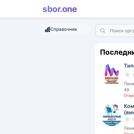
sbor.one
Справочник
Последни
Тип
★
Лени
49
Откро
Ком
(ви
★
Лени