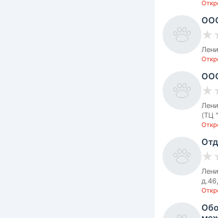
Откро
ООО
★
Лени
Откро
ООО
★
Лени
(ТЦ 
Откро
Отд
★
Лени
д.46
Откр
Обо
меж