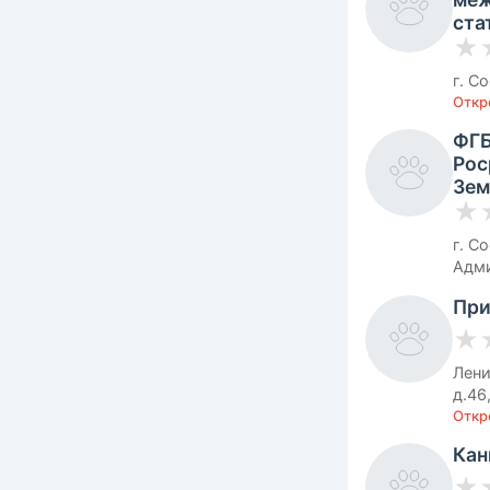
ста
★
г. С
Откр
ФГБ
Рос
Зем
★
г. С
Адми
При
★
Лени
д.46
Откр
Кан
★