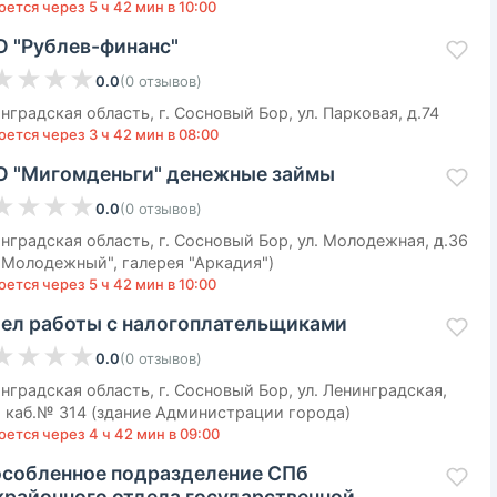
ется через 5 ч 42 мин в 10:00
 "Рублев-финанс"
★
★
★
★
0.0
(
0
отзывов
)
нградская область, г. Сосновый Бор, ул. Парковая, д.74
ется через 3 ч 42 мин в 08:00
 "Мигомденьги" денежные займы
★
★
★
★
0.0
(
0
отзывов
)
нградская область, г. Сосновый Бор, ул. Молодежная, д.36
"Молодежный", галерея "Аркадия")
ется через 5 ч 42 мин в 10:00
ел работы с налогоплательщиками
★
★
★
★
0.0
(
0
отзывов
)
нградская область, г. Сосновый Бор, ул. Ленинградская,
, каб.№ 314 (здание Администрации города)
оется через 4 ч 42 мин в 09:00
собленное подразделение СПб
районного отдела государственной